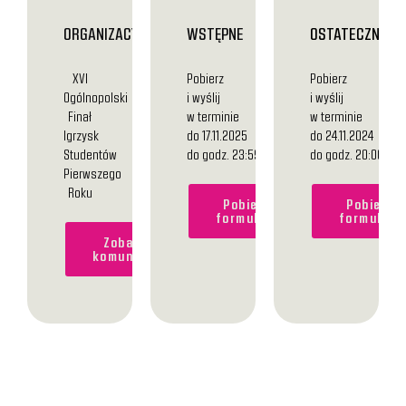
ORGANIZACYJNY
WSTĘPNE
OSTATECZNE
XVI
Pobierz
Pobierz
Ogólnopolski
i wyślij
i wyślij
Finał
w terminie
w terminie
Igrzysk
do 17.11.2025
do 24.11.2024
Studentów
do godz. 23:59
do godz. 20:00
Pierwszego
Roku
Pobierz
Pobierz
formularz
formularz
Zobacz
komunikat