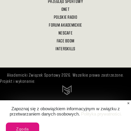
PRZEGLĄD SPORTOWY
ONET
POLSKIE RADIO
FORUM AKADEMICKIE
NESCAFE
FACE BOOM
INTERSKILLS
Akademicki Związek Sportowy 2026. Wszelkie prawa zastrzeżone.
Projekt i wykonanie:
Zapoznaj się z obowiązkiem informacyjnym w związku z
przetwarzaniem danych osobowych.
Polityka prywatności.
Zgoda